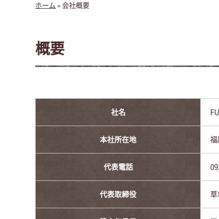
ホーム
»
会社概要
概要
社名
F
本社所在地
福
代表電話
09
代表取締役
草