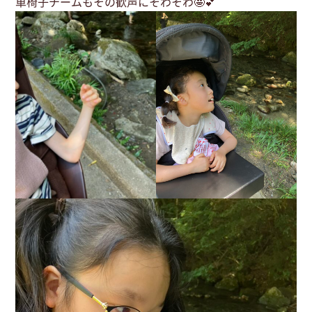
車椅子チームもその歓声にそわそわ🤩💕