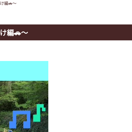
け編🚗～
け編🚗～