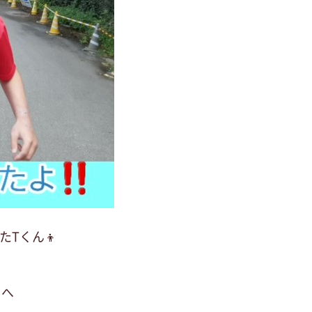
たTくん👦
へ