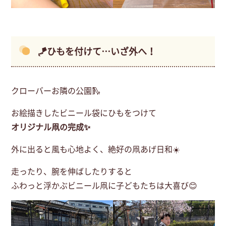
🪁ひもを付けて…いざ外へ！
クローバーお隣の公園🛝
お絵描きしたビニール袋にひもをつけて
オリジナル凧の完成✨
外に出ると風も心地よく、絶好の凧あげ日和☀️
走ったり、腕を伸ばしたりすると
ふわっと浮かぶビニール凧に子どもたちは大喜び😊