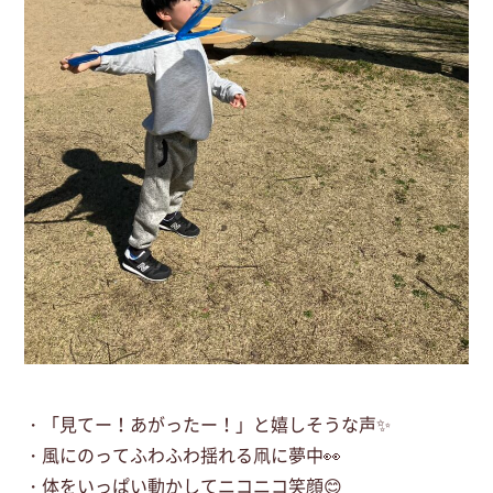
・「見てー！あがったー！」と嬉しそうな声✨
・風にのってふわふわ揺れる凧に夢中👀
・体をいっぱい動かしてニコニコ笑顔😊