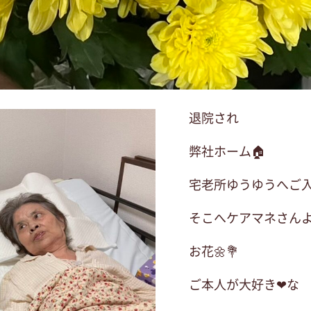
退院され
弊社ホーム🏠
宅老所ゆうゆうへご
そこへケアマネさん
お花🌼💐
ご本人が大好き❤な