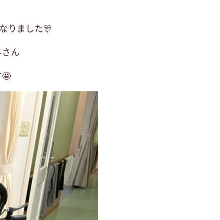
なりました🎊
ネさん
🤩